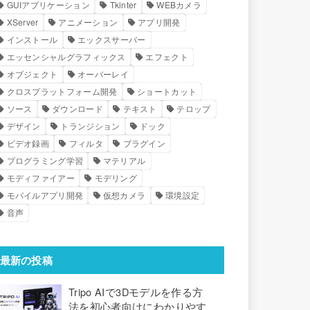
GUIアプリケーション
Tkinter
WEBカメラ
XServer
アニメーション
アプリ開発
インストール
エックスサーバー
エッセンシャルグラフィックス
エフェクト
オブジェクト
オーバーレイ
クロスプラットフォーム開発
ショートカット
ソース
ダウンロード
テキスト
テロップ
デザイン
トランジション
ドック
ビデオ録画
フィルタ
プラグイン
プログラミング学習
マテリアル
モディファイアー
モデリング
モバイルアプリ開発
仮想カメラ
環境設定
音声
最新の投稿
Tripo AIで3Dモデルを作る方
法を初心者向けにわかりやす