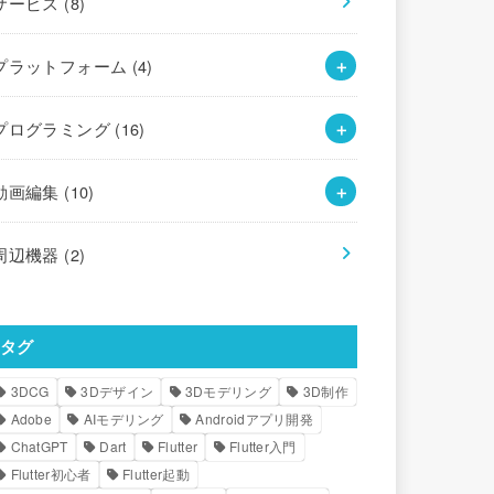
サービス
(8)
プラットフォーム
(4)
プログラミング
(16)
動画編集
(10)
周辺機器
(2)
タグ
3DCG
3Dデザイン
3Dモデリング
3D制作
Adobe
AIモデリング
Androidアプリ開発
ChatGPT
Dart
Flutter
Flutter入門
Flutter初心者
Flutter起動