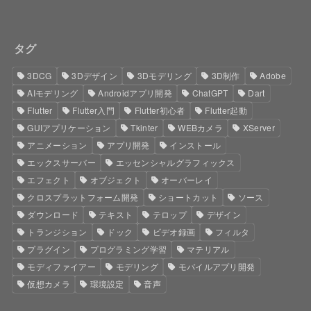
タグ
3DCG
3Dデザイン
3Dモデリング
3D制作
Adobe
AIモデリング
Androidアプリ開発
ChatGPT
Dart
Flutter
Flutter入門
Flutter初心者
Flutter起動
GUIアプリケーション
Tkinter
WEBカメラ
XServer
アニメーション
アプリ開発
インストール
エックスサーバー
エッセンシャルグラフィックス
エフェクト
オブジェクト
オーバーレイ
クロスプラットフォーム開発
ショートカット
ソース
ダウンロード
テキスト
テロップ
デザイン
トランジション
ドック
ビデオ録画
フィルタ
プラグイン
プログラミング学習
マテリアル
モディファイアー
モデリング
モバイルアプリ開発
仮想カメラ
環境設定
音声