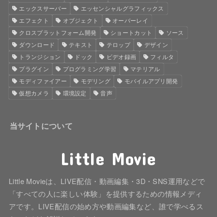
エックスサーバー
エッセンシャルグラフィックス
エフェクト
オブジェクト
オーバーレイ
クロスプラットフォーム開発
ショートカット
ソース
ダウンロード
テキスト
テロップ
デザイン
トランジション
ドック
ビデオ録画
フィルタ
プラグイン
プログラミング学習
マテリアル
モディファイアー
モデリング
モバイルアプリ開発
仮想カメラ
環境設定
音声
当サイトについて
Little Movie
Little Movieは、LIVE配信・動画編集・3D・SNS運用などで
「すべての人に楽しい体験」を提供するための情報メディ
アです。LIVE配信の始め方や動画編集など、誰で学べるス