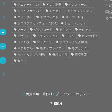
アニメーション
アプリ開発
インストール
た
エックスサーバー
エッセンシャルグラフィックス
画
エフェクト
オブジェクト
オーバーレイ
ま
クロスプラットフォーム開発
ショートカット
ソース
ダウンロード
テキスト
テロップ
デザイン
トランジション
ドック
ビデオ録画
フィルタ
プラグイン
プログラミング学習
マテリアル
モディファイアー
モデリング
モバイルアプリ開発
仮想カメラ
環境設定
音声
免責事項・著作権
プライバシーポリシー