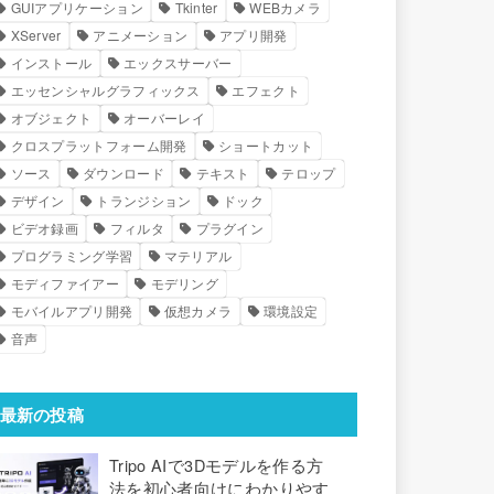
GUIアプリケーション
Tkinter
WEBカメラ
XServer
アニメーション
アプリ開発
インストール
エックスサーバー
エッセンシャルグラフィックス
エフェクト
オブジェクト
オーバーレイ
クロスプラットフォーム開発
ショートカット
ソース
ダウンロード
テキスト
テロップ
デザイン
トランジション
ドック
ビデオ録画
フィルタ
プラグイン
プログラミング学習
マテリアル
モディファイアー
モデリング
モバイルアプリ開発
仮想カメラ
環境設定
音声
最新の投稿
Tripo AIで3Dモデルを作る方
法を初心者向けにわかりやす