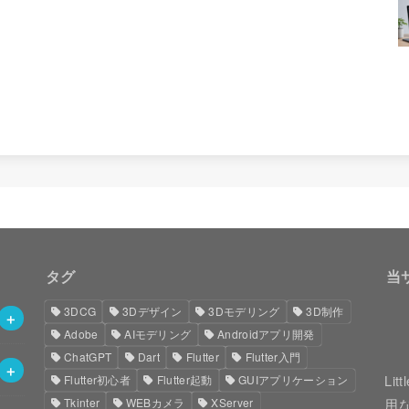
タグ
当
3DCG
3Dデザイン
3Dモデリング
3D制作
Adobe
AIモデリング
Androidアプリ開発
ChatGPT
Dart
Flutter
Flutter入門
Li
Flutter初心者
Flutter起動
GUIアプリケーション
Tkinter
WEBカメラ
XServer
用