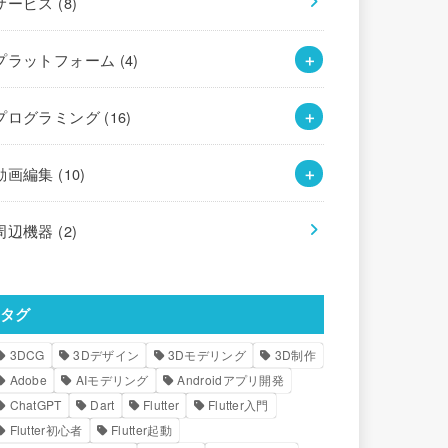
サービス
(8)
プラットフォーム
(4)
プログラミング
(16)
動画編集
(10)
周辺機器
(2)
タグ
3DCG
3Dデザイン
3Dモデリング
3D制作
Adobe
AIモデリング
Androidアプリ開発
ChatGPT
Dart
Flutter
Flutter入門
Flutter初心者
Flutter起動