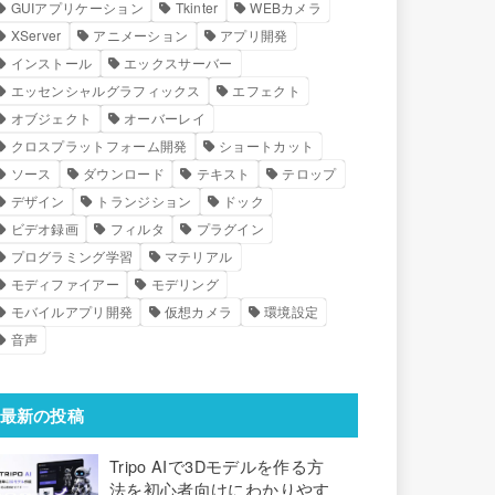
GUIアプリケーション
Tkinter
WEBカメラ
XServer
アニメーション
アプリ開発
インストール
エックスサーバー
エッセンシャルグラフィックス
エフェクト
オブジェクト
オーバーレイ
クロスプラットフォーム開発
ショートカット
ソース
ダウンロード
テキスト
テロップ
デザイン
トランジション
ドック
ビデオ録画
フィルタ
プラグイン
プログラミング学習
マテリアル
モディファイアー
モデリング
モバイルアプリ開発
仮想カメラ
環境設定
音声
最新の投稿
Tripo AIで3Dモデルを作る方
法を初心者向けにわかりやす