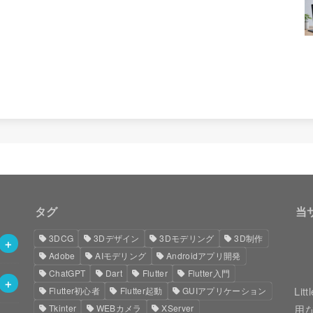
タグ
当
3DCG
3Dデザイン
3Dモデリング
3D制作
Adobe
AIモデリング
Androidアプリ開発
ChatGPT
Dart
Flutter
Flutter入門
Li
Flutter初心者
Flutter起動
GUIアプリケーション
Tkinter
WEBカメラ
XServer
用