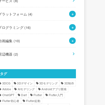
サービス
(8)
プラットフォーム
(4)
プログラミング
(16)
動画編集
(10)
周辺機器
(2)
タグ
3DCG
3Dデザイン
3Dモデリング
3D制作
Adobe
AIモデリング
Androidアプリ開発
ChatGPT
Dart
Flutter
Flutter入門
Flutter初心者
Flutter起動