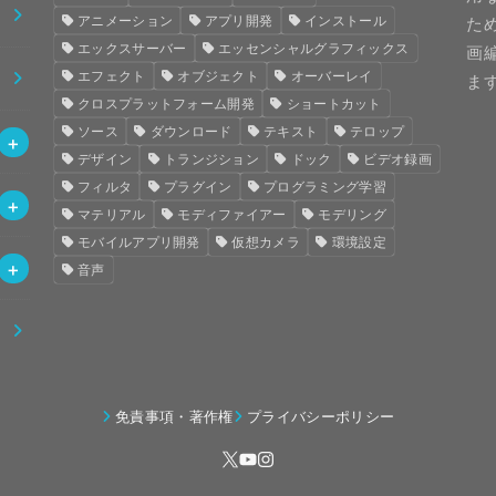
アニメーション
アプリ開発
インストール
た
エックスサーバー
エッセンシャルグラフィックス
画
エフェクト
オブジェクト
オーバーレイ
ま
クロスプラットフォーム開発
ショートカット
ソース
ダウンロード
テキスト
テロップ
デザイン
トランジション
ドック
ビデオ録画
フィルタ
プラグイン
プログラミング学習
マテリアル
モディファイアー
モデリング
モバイルアプリ開発
仮想カメラ
環境設定
音声
免責事項・著作権
プライバシーポリシー