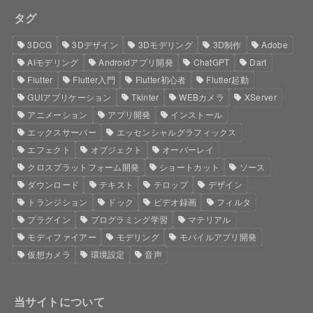
タグ
3DCG
3Dデザイン
3Dモデリング
3D制作
Adobe
AIモデリング
Androidアプリ開発
ChatGPT
Dart
Flutter
Flutter入門
Flutter初心者
Flutter起動
GUIアプリケーション
Tkinter
WEBカメラ
XServer
アニメーション
アプリ開発
インストール
エックスサーバー
エッセンシャルグラフィックス
エフェクト
オブジェクト
オーバーレイ
クロスプラットフォーム開発
ショートカット
ソース
ダウンロード
テキスト
テロップ
デザイン
トランジション
ドック
ビデオ録画
フィルタ
プラグイン
プログラミング学習
マテリアル
モディファイアー
モデリング
モバイルアプリ開発
仮想カメラ
環境設定
音声
当サイトについて