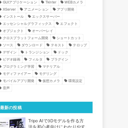
GUIアプリケーション
Tkinter
WEBカメラ
XServer
アニメーション
アプリ開発
インストール
エックスサーバー
エッセンシャルグラフィックス
エフェクト
オブジェクト
オーバーレイ
クロスプラットフォーム開発
ショートカット
ソース
ダウンロード
テキスト
テロップ
デザイン
トランジション
ドック
ビデオ録画
フィルタ
プラグイン
プログラミング学習
マテリアル
モディファイアー
モデリング
モバイルアプリ開発
仮想カメラ
環境設定
音声
最新の投稿
Tripo AIで3Dモデルを作る方
法を初心者向けにわかりやす