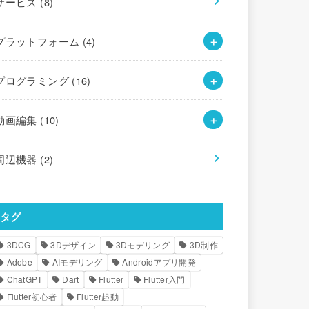
サービス
(8)
プラットフォーム
(4)
プログラミング
(16)
動画編集
(10)
周辺機器
(2)
タグ
3DCG
3Dデザイン
3Dモデリング
3D制作
Adobe
AIモデリング
Androidアプリ開発
ChatGPT
Dart
Flutter
Flutter入門
Flutter初心者
Flutter起動