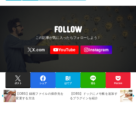
FOLLOW
ポスト
シェア
はてブ
送る
Pocket
【OBS】録画ファイルの保存先を
【OBS】ドックにメモ帳を追加す
変更する方法
るプラグインを紹介