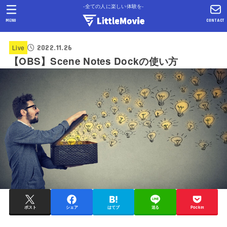
-全ての人に楽しい体験を-
MENU
CONTACT
2022.11.26
Live
【OBS】Scene Notes Dockの使い方
ポスト
シェア
はてブ
送る
Pocket