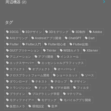
周辺機器
(2)
タグ
3DCG
3Dデザイン
3Dモデリング
3D制作
Adobe
AIモデリング
Androidアプリ開発
ChatGPT
Dart
Flutter
Flutter入門
Flutter初心者
Flutter起動
GUIアプリケーション
Tkinter
WEBカメラ
XServer
アニメーション
アプリ開発
インストール
エックスサーバー
エッセンシャルグラフィックス
エフェクト
オブジェクト
オーバーレイ
クロスプラットフォーム開発
ショートカット
ソース
ダウンロード
テキスト
テロップ
デザイン
トランジション
ドック
ビデオ録画
フィルタ
プラグイン
プログラミング学習
マテリアル
モディファイアー
モデリング
モバイルアプリ開発
仮想カメラ
環境設定
音声